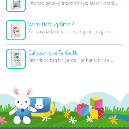
Əhməd gecə-gündüz ağlayıb atasını istədi
...
Varmı Dostluq Kimisi?
Xəstəxanada müalicə olan gənc,Lovğa bir
...
Çalışqanlıq və Tənbəllik
Ailəndən uzaq bir yerdə Hər hansı bir se
...