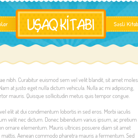
blar
Səsli Kita
 nibh. Curabitur euismod sem vel velit blandit, sit amet moles
Nam at justo eget nulla dictum vehicula. Nulla ac mi adipiscing,
ortor mauris. Quisque sollicitudin metus quis tempor congue.
vel elit at dui condimentum lobortis in sed eros. Morbi iaculis
ntum velit nec dictum. Donec bibendum varius ipsum, ac pretium
on ornare elementum. Mauris ultrices posuere diam sit amet
dum mattis. Aenean commodo pharetra mauris a fermentum. Sed