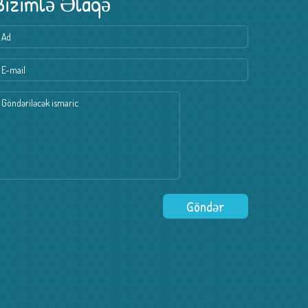
Bizimlə Əlaqə