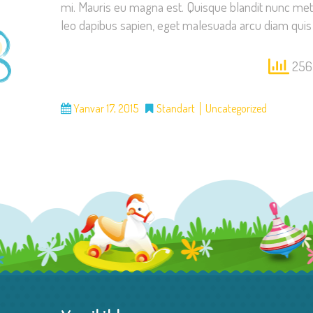
mi. Mauris eu magna est. Quisque blandit nunc metus, u
leo dapibus sapien, eget malesuada arcu diam quis m
256 
Yanvar 17, 2015
Standart
Uncategorized