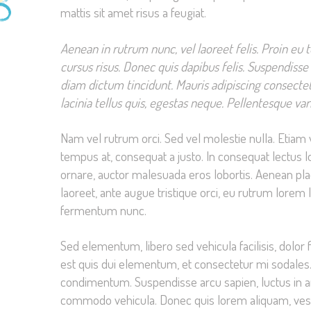
mattis sit amet risus a feugiat.
Aenean in rutrum nunc, vel laoreet felis. Proin eu 
cursus risus. Donec quis dapibus felis. Suspendiss
diam dictum tincidunt. Mauris adipiscing consectet
lacinia tellus quis, egestas neque. Pellentesque va
Nam vel rutrum orci. Sed vel molestie nulla. Etiam 
tempus at, consequat a justo. In consequat lectus l
ornare, auctor malesuada eros lobortis. Aenean place
laoreet, ante augue tristique orci, eu rutrum lorem 
fermentum nunc.
Sed elementum, libero sed vehicula facilisis, dolor 
est quis dui elementum, et consectetur mi sodales
condimentum. Suspendisse arcu sapien, luctus in 
commodo vehicula. Donec quis lorem aliquam, vest