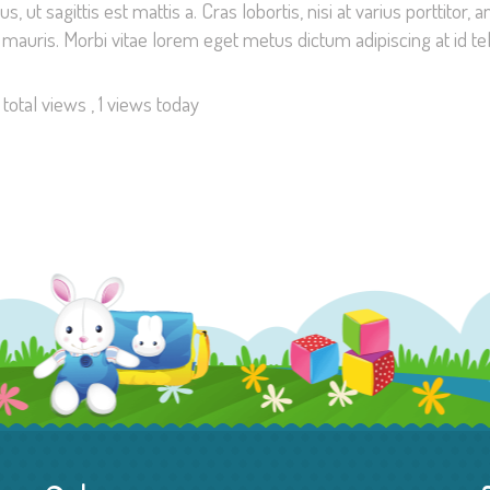
t sagittis est mattis a. Cras lobortis, nisi at varius porttitor, a
auris. Morbi vitae lorem eget metus dictum adipiscing at id tel
total views
, 1 views today