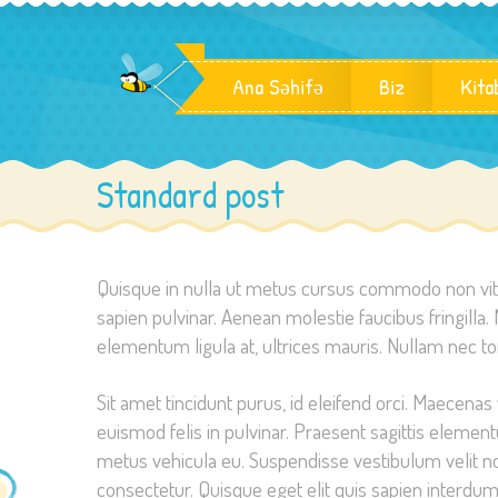
Ana Səhifə
Biz
Kita
Standard post
Quisque in nulla ut metus cursus commodo non vitae
sapien pulvinar. Aenean molestie faucibus fringilla. 
elementum ligula at, ultrices mauris. Nullam nec t
Sit amet tincidunt purus, id eleifend orci. Maecenas 
euismod felis in pulvinar. Praesent sagittis eleme
metus vehicula eu. Suspendisse vestibulum velit n
consectetur. Quisque eget elit quis sapien inter