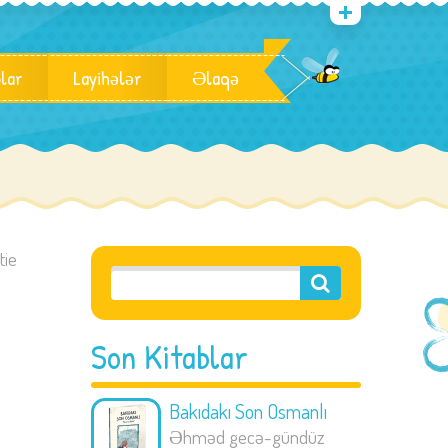
blar
Layihələr
Əlaqə
tie
Son Kitablar
Bakıdakı Son Osmanlı
Əhməd gecə-gündüz