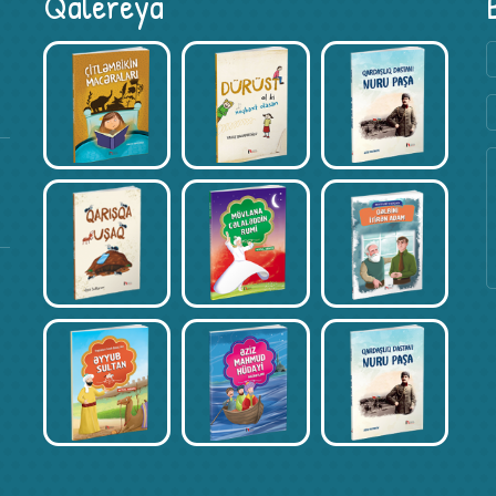
Qalereya
Kitab Müsabiqəsi – Xədicə Hacıyeva
Fevral 17, 2020
Kitab Müsabiqəsi – Əli İsmayılov
Fevral 17, 2020
Kitab Müsabiqəsi – İncinur Əliyeva
Fevral 17, 2020