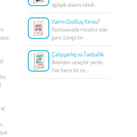
ağlayıb atasını istədi
...
Varmı Dostluq Kimisi?
um
Xəstəxanada müalicə olan
ique,
gənc,Lovğa bir
...
Çalışqanlıq və Tənbəllik
et
Ailəndən uzaq bir yerdə
Hər hansı bir se
...
tis
t
rat
d
ec
ique