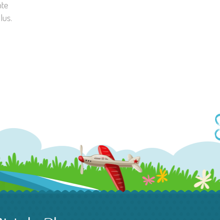
nte
lus.