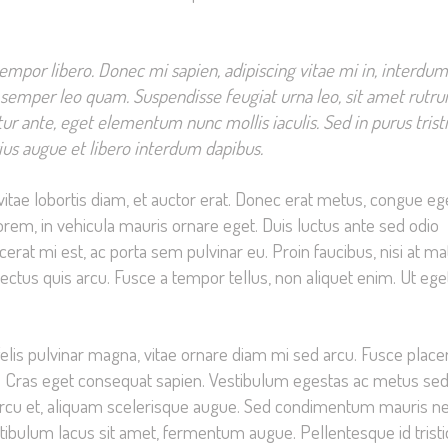
tempor libero. Donec mi sapien, adipiscing vitae mi in, interdum
e semper leo quam. Suspendisse feugiat urna leo, sit amet rutr
ur ante, eget elementum nunc mollis iaculis. Sed in purus trist
rius augue et libero interdum dapibus.
vitae lobortis diam, et auctor erat. Donec erat metus, congue eg
orem, in vehicula mauris ornare eget. Duis luctus ante sed odio
rat mi est, ac porta sem pulvinar eu. Proin faucibus, nisi at mat
lectus quis arcu. Fusce a tempor tellus, non aliquet enim. Ut ege
felis pulvinar magna, vitae ornare diam mi sed arcu. Fusce place
. Cras eget consequat sapien. Vestibulum egestas ac metus se
arcu et, aliquam scelerisque augue. Sed condimentum mauris n
ibulum lacus sit amet, fermentum augue. Pellentesque id trist