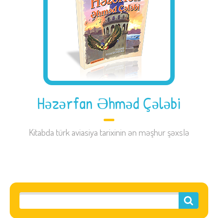
Həzərfan Əhməd Çələbi
Kitabda türk aviasiya tarixinin ən məşhur şəxslə