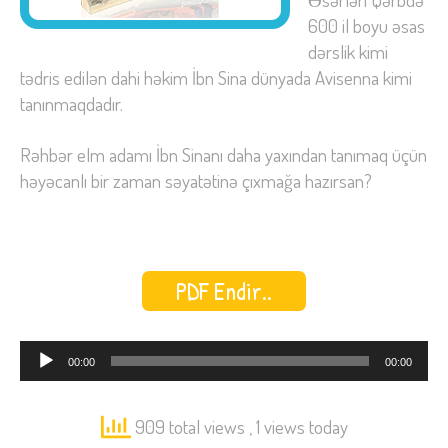
600 il boyu əsas
dərslik kimi
tədris edilən dahi həkim İbn Sina dünyada Avisenna kimi
tanınmaqdadır.
Rəhbər elm adamı İbn Sinanı daha yaxından tanımaq üçün
həyəcanlı bir zaman səyatətinə çıxmağa hazırsan?
PDF Endir..
Audio
00:00
00:00
Oynadıcı
909 total views
, 1 views today