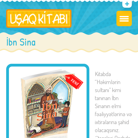
İbn Sina
Kitabda
“Həkimlərin
sultanı” kimi
tanınan İbn
Sinanın elmi
fəaliyyətlərinə və
ixtiralarına şahid
olacaqsınız.
Əsərləri Qərbdə