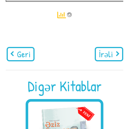
Geri
İrəli
Digər Kitablar