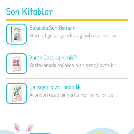
Son Kitablar
Bakıdakı Son Osmanlı
Əhməd gecə-gündüz ağlayıb atasını istədi
...
Varmı Dostluq Kimisi?
Xəstəxanada müalicə olan gənc,Lovğa bir
...
Çalışqanlıq və Tənbəllik
Ailəndən uzaq bir yerdə Hər hansı bir se
...