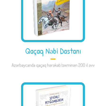
Qaçaq Nəbi Dastanı
Azərbaycanda qaçaq hərəkatı təxminən 200 il əvv