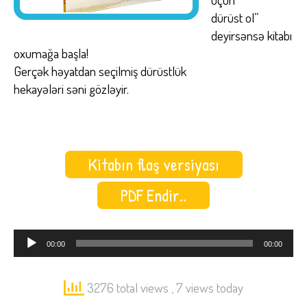
dürüst ol”
deyirsənsə kitabı
oxumağa başla!
Gerçək həyatdan seçilmiş dürüstlük
hekayələri səni gözləyir.
Kitabın flaş versiyası
PDF Endir..
Audio
00:00
00:00
Oynadıcı
3276 total views
, 7 views today