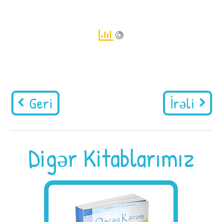
Geri
İrəli
Digər Kitablarımız