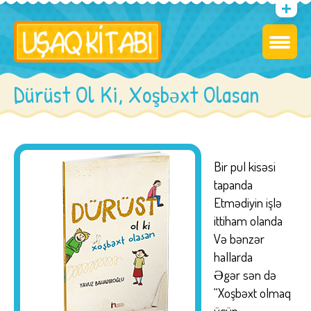
Dürüst Ol Ki, Xoşbəxt Olasan
Bir pul kisəsi
tapanda
Etmədiyin işlə
ittiham olanda
Və bənzər
hallarda
Əgər sən də
“Xoşbəxt olmaq
üçün