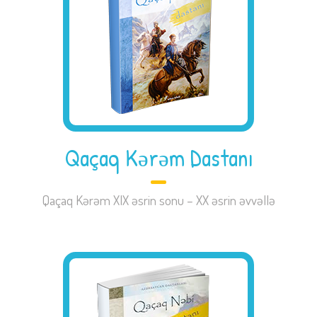
Qaçaq Kərəm Dastanı
Qaçaq Kərəm XIX əsrin sonu – XX əsrin əvvəllə