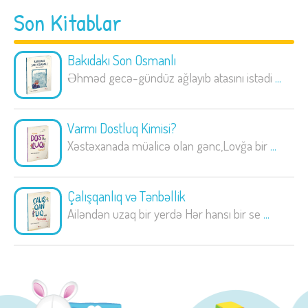
Son Kitablar
Bakıdakı Son Osmanlı
Əhməd gecə-gündüz ağlayıb atasını istədi
...
Varmı Dostluq Kimisi?
Xəstəxanada müalicə olan gənc,Lovğa bir
...
Çalışqanlıq və Tənbəllik
Ailəndən uzaq bir yerdə Hər hansı bir se
...