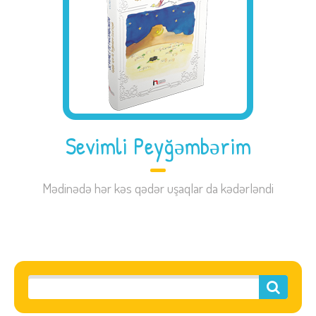
Sevimli Peyğəmbərim
Mədinədə hər kəs qədər uşaqlar da kədərləndi