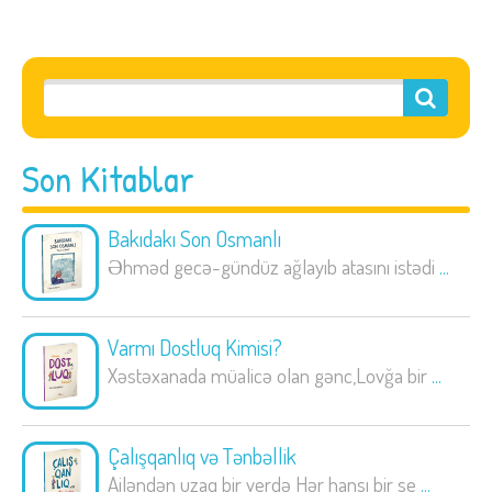
Son Kitablar
Bakıdakı Son Osmanlı
Əhməd gecə-gündüz ağlayıb atasını istədi
...
Varmı Dostluq Kimisi?
Xəstəxanada müalicə olan gənc,Lovğa bir
...
Çalışqanlıq və Tənbəllik
Ailəndən uzaq bir yerdə Hər hansı bir se
...