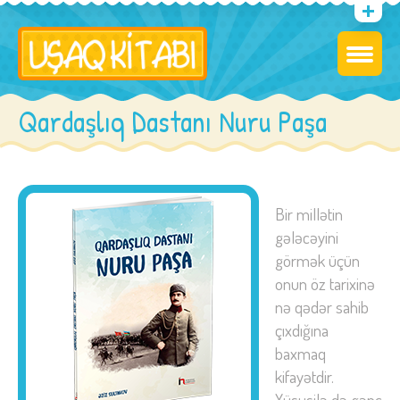
Qardaşlıq Dastanı Nuru Paşa
Bir millətin
gələcəyini
görmək üçün
onun öz tarixinə
nə qədər sahib
çıxdığına
baxmaq
kifayətdir.
Xüsusilə də gənc