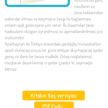
nəsillərin öz
tarixi köklərindən
xəbərdar olması və keçmişinə sevgi ilə bağlanması
onların işıqlı gələcəyinə yön verər. Bu baxımdan tarixi
hadisələrin düzgün öyrənilməsi və qiymətləndirilməsi çox
mühümdür.
Azərbaycan ilə Türkiyə arasındakı qardaşlıq münasibətləri
qeyd olunacaq xüsusi bir günə ehtiyac duymayacaq qədər
geniş və dərin bir tarixə malikdir. Ortaq nöqtələrimiz,
müştərək dəyərlərimiz o qədər çoxdur ki, saymaqla
bitməz.
Kitabın flaş versiyası
PDF Endir..