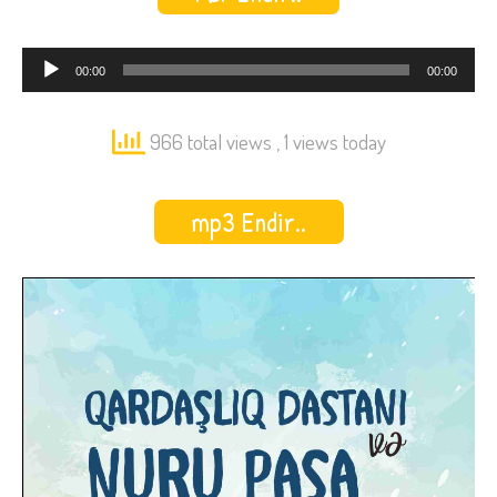
Audio
00:00
00:00
Oynadıcı
966 total views
, 1 views today
mp3 Endir..