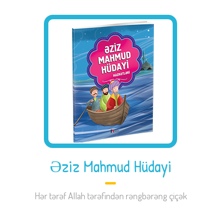
Əziz Mahmud Hüdayi
Hər tərəf Allah tərəfindən rəngbərəng çiçək