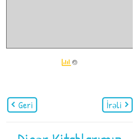
Geri
İrəli