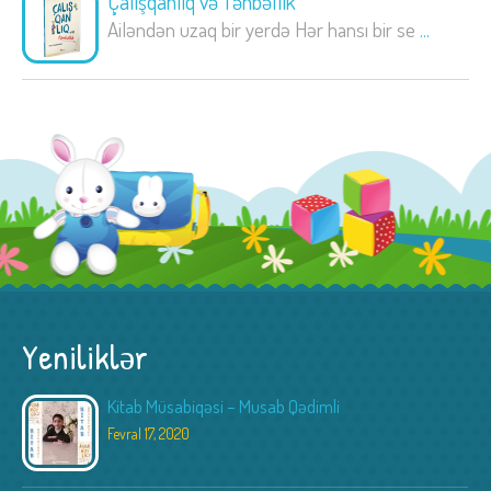
Çalışqanlıq və Tənbəllik
Ailəndən uzaq bir yerdə Hər hansı bir se
...
Yeniliklər
Kitab Müsabiqəsi – Musab Qədimli
Fevral 17, 2020