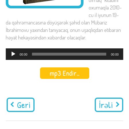
oxumaqla 2010-
cu il iyunun 19-
da qəhrəmancasına döyüşərək şəhid olan Mübariz
İbrahimovu yaxından tanıyacaq, onun uşaqlıqdan etibarən
həyat hekayəsindən xəbərdar olacaqlar.
Audio
00:00
00:00
Oynadıcı
mp3 Endir..
Geri
İrəli