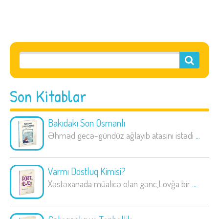
Son Kitablar
Bakıdakı Son Osmanlı
Əhməd gecə-gündüz ağlayıb atasını istədi
...
Varmı Dostluq Kimisi?
Xəstəxanada müalicə olan gənc,Lovğa bir
...