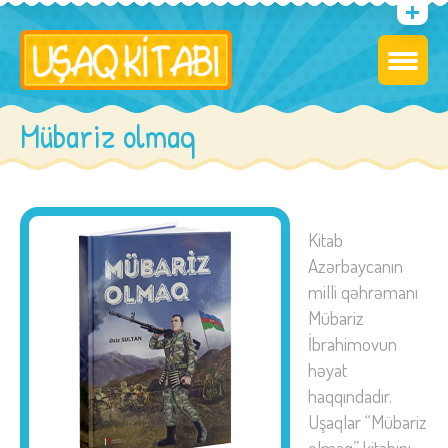
Mübariz olmaq
Kitab
Azərbaycanın
milli qəhrəmanı
Mübariz
İbrahimovun
həyat
haqqındadır.
Uşaqlar “Mübariz
olmaq” kitabını