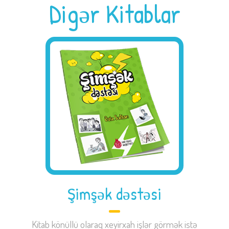
Digər Kitablar
Şimşək dəstəsi
Kitab könüllü olaraq xeyirxah işlər görmək istə