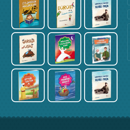
Fevral 17, 2020
Kitab Müsabiqəsi – Əli İsmayılov
Fevral 17, 2020
Kitab Müsabiqəsi – İncinur Əliyeva
Fevral 17, 2020