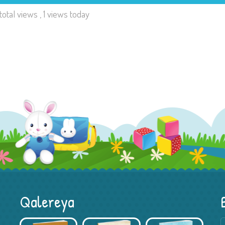
total views
, 1 views today
Qalereya
Kitab Müsabiqəsi – Xədicə Hacıyeva