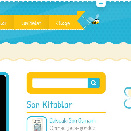
blar
Layihələr
Əlaqə
Son Kitablar
Bakıdakı Son Osmanlı
Əhməd gecə-gündüz