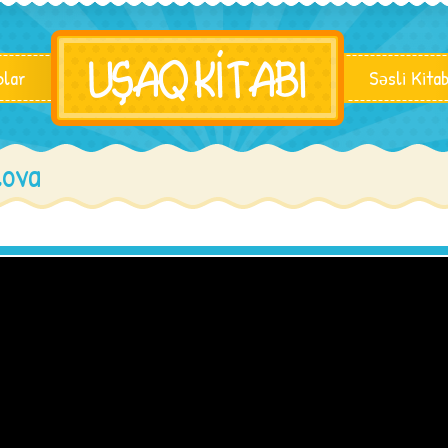
blar
Səsli Kita
lova