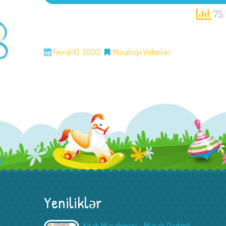
75 
Fevral 10, 2020
Müsabiqə Videoları
Yeniliklər
Kitab Müsabiqəsi – Musab Qədimli