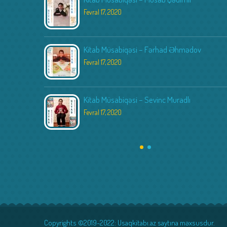
Fevral 17, 2020
Kitab Müsabiqəsi – Fərhad Əhmədov
Fevral 17, 2020
Kitab Müsabiqəsi – Sevinc Muradlı
Fevral 17, 2020
Copyrights ©2019-2022: Usaqkitabı.az saytına məxsusdur.