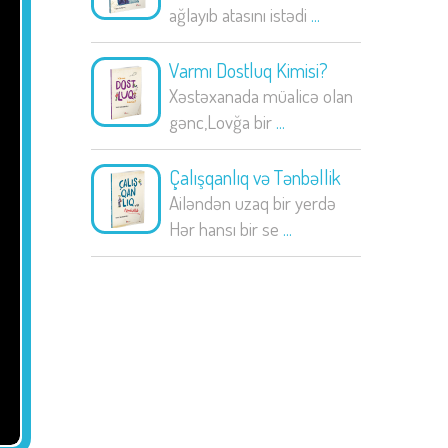
ağlayıb atasını istədi
...
Varmı Dostluq Kimisi?
Xəstəxanada müalicə olan
gənc,Lovğa bir
...
Çalışqanlıq və Tənbəllik
Ailəndən uzaq bir yerdə
Hər hansı bir se
...