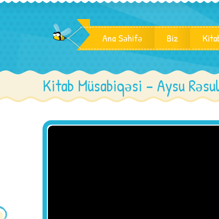
Ana Səhifə
Biz
Kita
Kitab Müsabiqəsi – Aysu Rəsu