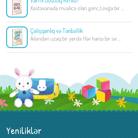
Varmı Dostluq Kimisi?
Xəstəxanada müalicə olan gənc,Lovğa bir
...
Çalışqanlıq və Tənbəllik
Ailəndən uzaq bir yerdə Hər hansı bir se
...
Yeniliklər