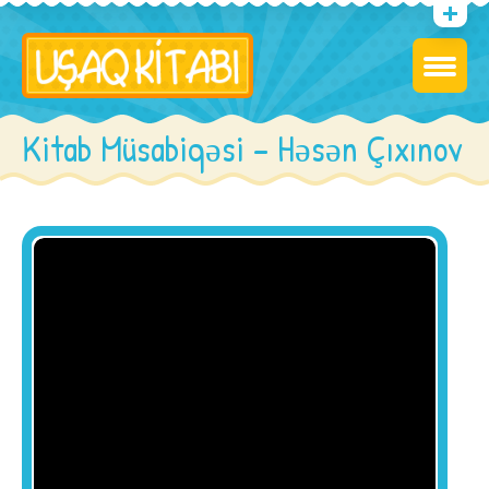
Kitab Müsabiqəsi – Həsən Çıxınov