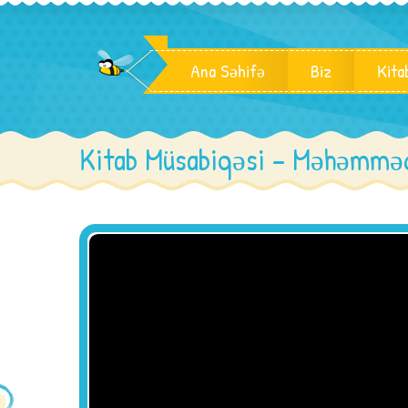
Ana Səhifə
Biz
Kita
Kitab Müsabiqəsi – Məhəmməd