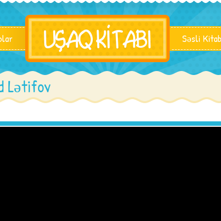
blar
Səsli Kita
 Lətifov