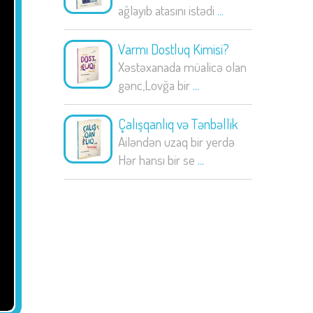
ağlayıb atasını istədi
...
Varmı Dostluq Kimisi?
Xəstəxanada müalicə olan
gənc,Lovğa bir
...
Çalışqanlıq və Tənbəllik
Ailəndən uzaq bir yerdə
Hər hansı bir se
...