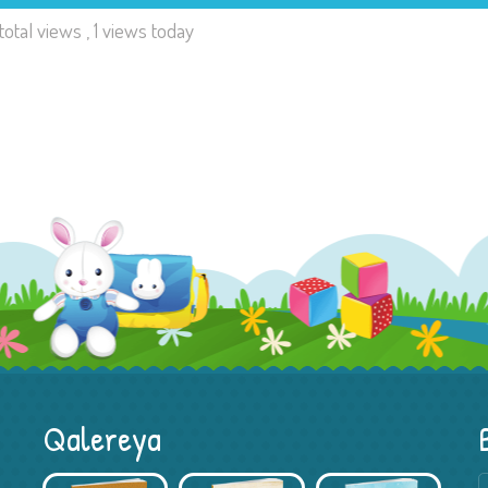
total views
, 1 views today
Qalereya
Kitab Müsabiqəsi – Xədicə Hacıyeva