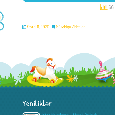
66 
Fevral 11, 2020
Müsabiqə Videoları
Yeniliklər
Kitab Müsabiqəsi – Musab Qədimli