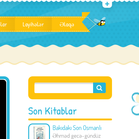
blar
Layihələr
Əlaqə
Son Kitablar
Bakıdakı Son Osmanlı
Əhməd gecə-gündüz