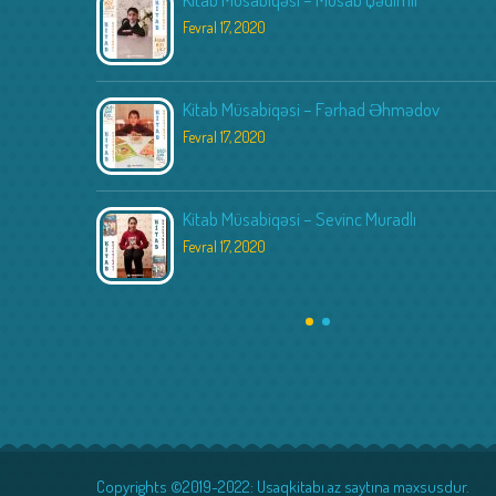
Fevral 17, 2020
Kitab Müsabiqəsi – Fərhad Əhmədov
Fevral 17, 2020
Kitab Müsabiqəsi – Sevinc Muradlı
Fevral 17, 2020
Copyrights ©2019-2022: Usaqkitabı.az saytına məxsusdur.