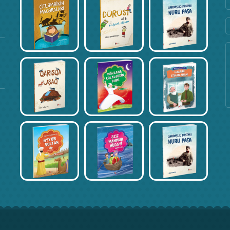
Fevral 17, 2020
Kitab Müsabiqəsi – Əli İsmayılov
Fevral 17, 2020
Kitab Müsabiqəsi – İncinur Əliyeva
Fevral 17, 2020