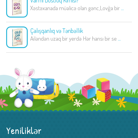
Varmı Dostluq Kimisi?
Xəstəxanada müalicə olan gənc,Lovğa bir
...
Çalışqanlıq və Tənbəllik
Ailəndən uzaq bir yerdə Hər hansı bir se
...
Yeniliklər