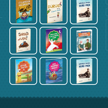
Fevral 17, 2020
Kitab Müsabiqəsi – Əli İsmayılov
Fevral 17, 2020
Kitab Müsabiqəsi – İncinur Əliyeva
Fevral 17, 2020