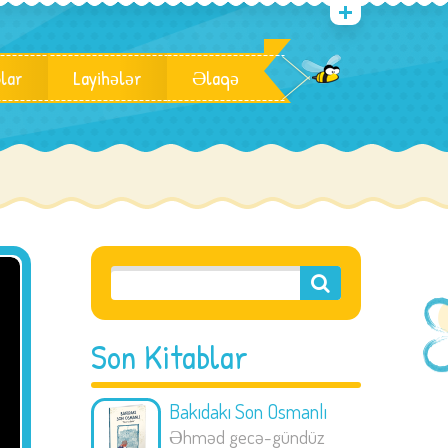
blar
Layihələr
Əlaqə
Son Kitablar
Bakıdakı Son Osmanlı
Əhməd gecə-gündüz