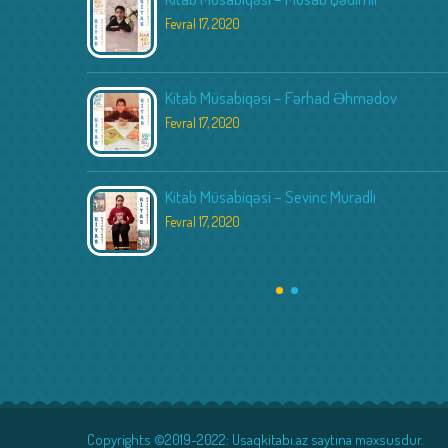
Fevral 17, 2020
Kitab Müsabiqəsi – Fərhad Əhmədov
Fevral 17, 2020
Kitab Müsabiqəsi – Sevinc Muradlı
Fevral 17, 2020
Copyrights ©2019-2022: Usaqkitabı.az saytına məxsusdur.