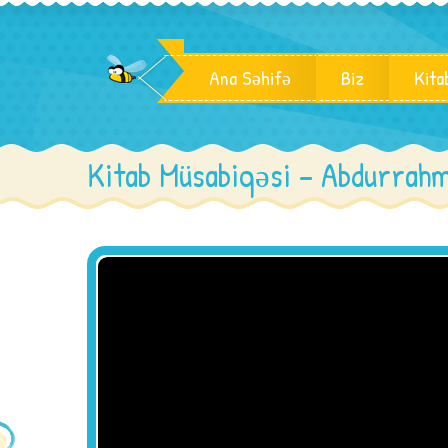
Ana Səhifə
Biz
Kita
Kitab Müsabiqəsi – Abdurrah