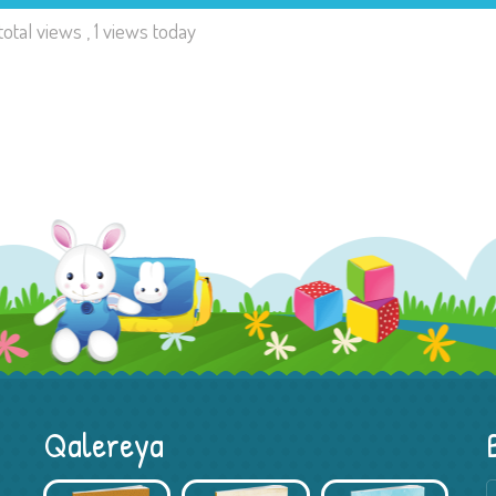
total views
, 1 views today
Qalereya
Kitab Müsabiqəsi – Xədicə Hacıyeva