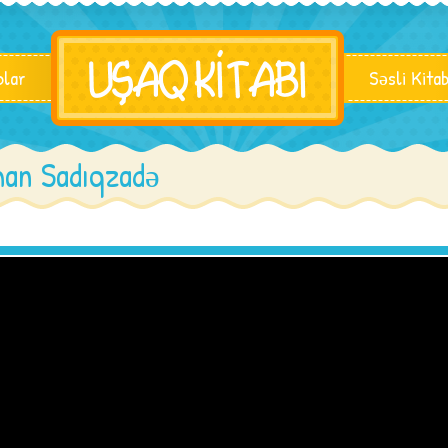
blar
Səsli Kita
man Sadıqzadə