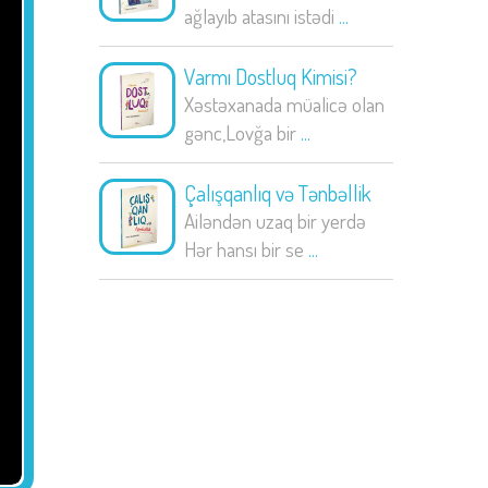
ağlayıb atasını istədi
...
Varmı Dostluq Kimisi?
Xəstəxanada müalicə olan
gənc,Lovğa bir
...
Çalışqanlıq və Tənbəllik
Ailəndən uzaq bir yerdə
Hər hansı bir se
...