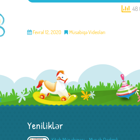
48 
Fevral 12, 2020
Müsabiqə Videoları
Yeniliklər
Kitab Müsabiqəsi – Musab Qədimli