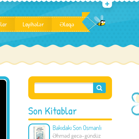
blar
Layihələr
Əlaqə
Son Kitablar
Bakıdakı Son Osmanlı
Əhməd gecə-gündüz