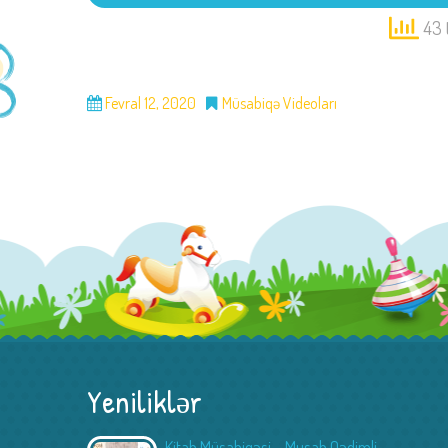
43 
Fevral 12, 2020
Müsabiqə Videoları
Yeniliklər
Kitab Müsabiqəsi – Musab Qədimli