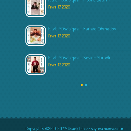
Fevral 17, 2020
Kitab Müsabiqəsi – Fərhad Əhmədov
Fevral 17, 2020
Kitab Müsabiqəsi – Sevinc Muradlı
Fevral 17, 2020
Copyrights ©2019-2022: Usaqkitabı.az saytına məxsusdur.