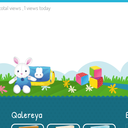
total views
, 1 views today
Qalereya
Kitab Müsabiqəsi – Xədicə Hacıyeva