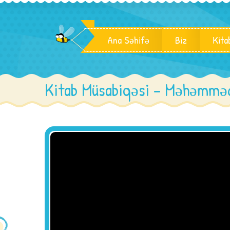
Ana Səhifə
Biz
Kita
Kitab Müsabiqəsi – Məhəmmə