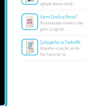
ağlayıb atasını istədi
...
Varmı Dostluq Kimisi?
Xəstəxanada müalicə olan
gənc,Lovğa bir
...
Çalışqanlıq və Tənbəllik
Ailəndən uzaq bir yerdə
Hər hansı bir se
...