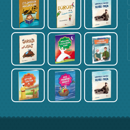
Fevral 17, 2020
Kitab Müsabiqəsi – Əli İsmayılov
Fevral 17, 2020
Kitab Müsabiqəsi – İncinur Əliyeva
Fevral 17, 2020