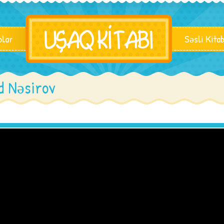
blar
Səsli Kita
d Nəsirov