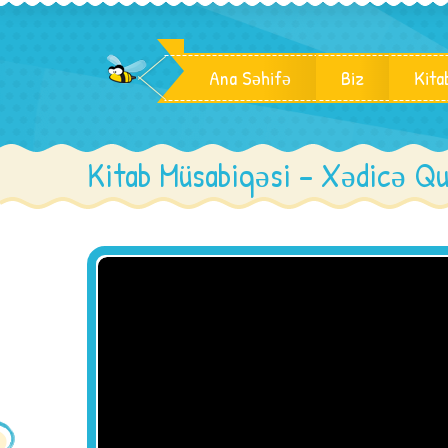
Ana Səhifə
Biz
Kita
Kitab Müsabiqəsi – Xədicə Qu