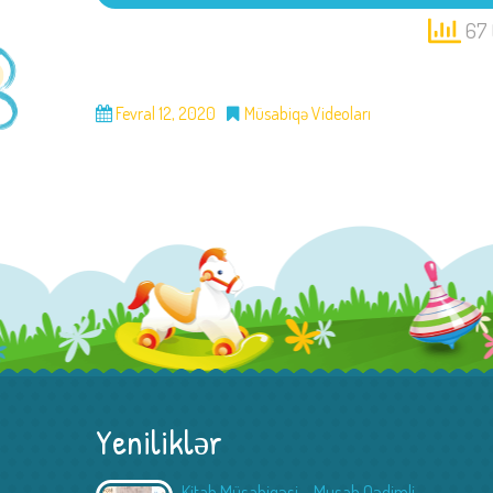
67 
Fevral 12, 2020
Müsabiqə Videoları
Yeniliklər
Kitab Müsabiqəsi – Musab Qədimli