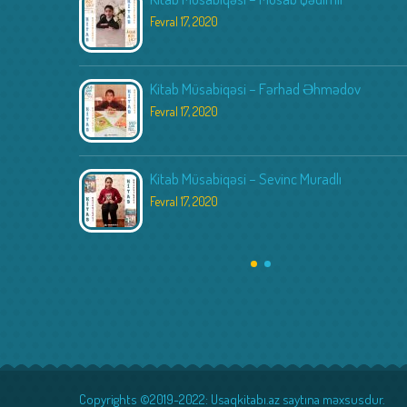
Fevral 17, 2020
Kitab Müsabiqəsi – Fərhad Əhmədov
Fevral 17, 2020
Kitab Müsabiqəsi – Sevinc Muradlı
Fevral 17, 2020
Copyrights ©2019-2022: Usaqkitabı.az saytına məxsusdur.