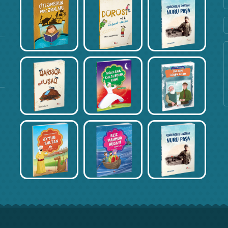
Fevral 17, 2020
Kitab Müsabiqəsi – Əli İsmayılov
Fevral 17, 2020
Kitab Müsabiqəsi – İncinur Əliyeva
Fevral 17, 2020