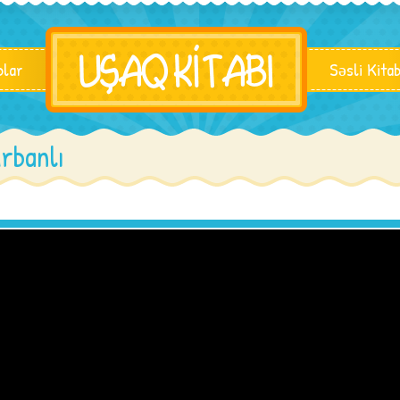
blar
Səsli Kita
rbanlı