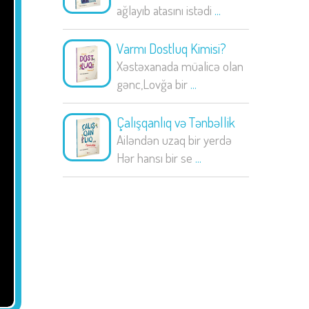
ağlayıb atasını istədi
...
Varmı Dostluq Kimisi?
Xəstəxanada müalicə olan
gənc,Lovğa bir
...
Çalışqanlıq və Tənbəllik
Ailəndən uzaq bir yerdə
Hər hansı bir se
...