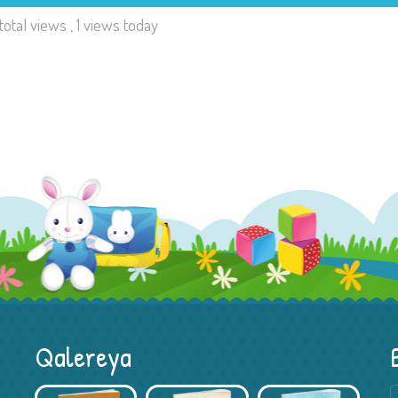
total views
, 1 views today
Qalereya
Kitab Müsabiqəsi – Xədicə Hacıyeva