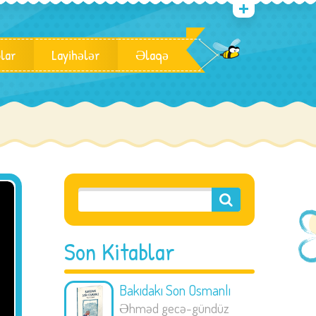
blar
Layihələr
Əlaqə
Son Kitablar
Bakıdakı Son Osmanlı
Əhməd gecə-gündüz