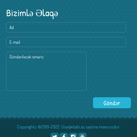
Bizimlə Əlaqə
Copyrights ©2019-2022: Usaqkitabı.az saytına məxsusdur.