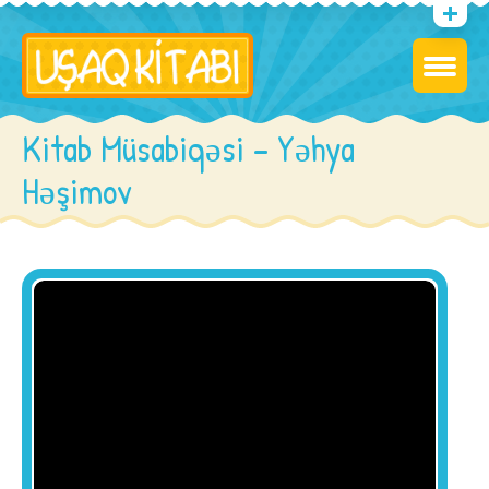
Kitab Müsabiqəsi – Yəhya
Həşimov