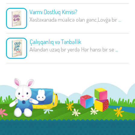
Varmı Dostluq Kimisi?
Xəstəxanada müalicə olan gənc,Lovğa bir
...
Çalışqanlıq və Tənbəllik
Ailəndən uzaq bir yerdə Hər hansı bir se
...