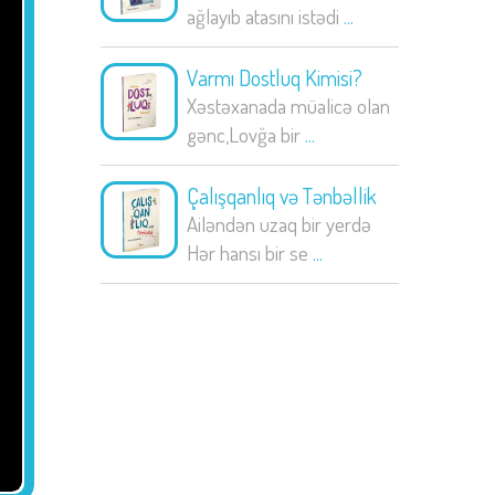
ağlayıb atasını istədi
...
Varmı Dostluq Kimisi?
Xəstəxanada müalicə olan
gənc,Lovğa bir
...
Çalışqanlıq və Tənbəllik
Ailəndən uzaq bir yerdə
Hər hansı bir se
...