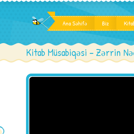
Ana Səhifə
Biz
Kita
Kitab Müsabiqəsi – Zərrin Nə