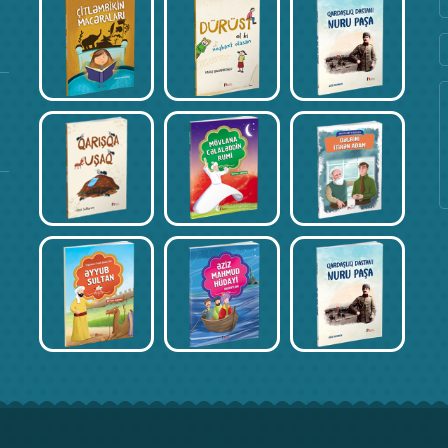
Fevral 17, 2020
Kitab Müsabiqəsi – Əli İsmayılov
Fevral 17, 2020
Kitab Müsabiqəsi – İncinur Əliyeva
Fevral 17, 2020