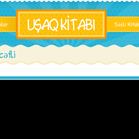
blar
Səsli Kita
cəfli