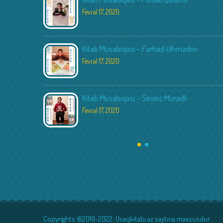
Fevral 17, 2020
Kitab Müsabiqəsi – Fərhad Əhmədov
Fevral 17, 2020
Kitab Müsabiqəsi – Sevinc Muradlı
Fevral 17, 2020
Copyrights ©2019-2022: Usaqkitabı.az saytına məxsusdur.