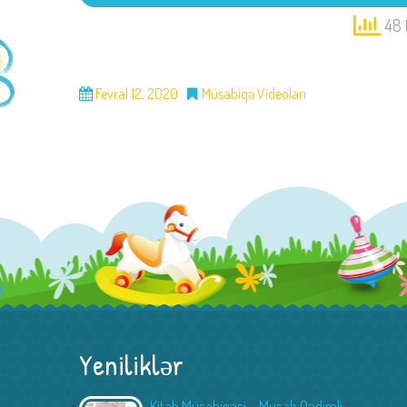
48 
Fevral 12, 2020
Müsabiqə Videoları
Yeniliklər
Kitab Müsabiqəsi – Musab Qədimli