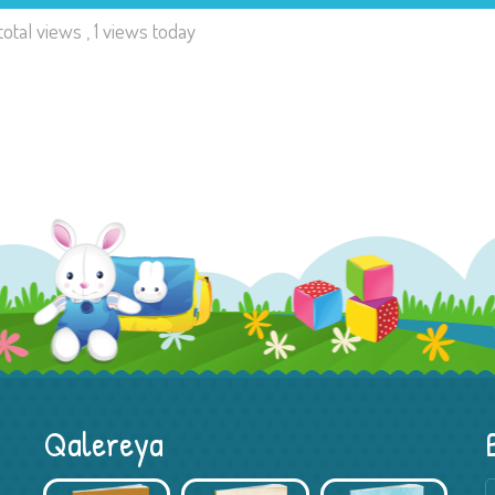
total views
, 1 views today
Qalereya
Kitab Müsabiqəsi – Xədicə Hacıyeva