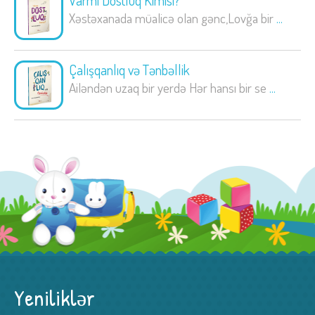
Varmı Dostluq Kimisi?
Xəstəxanada müalicə olan gənc,Lovğa bir
...
Çalışqanlıq və Tənbəllik
Ailəndən uzaq bir yerdə Hər hansı bir se
...
Yeniliklər