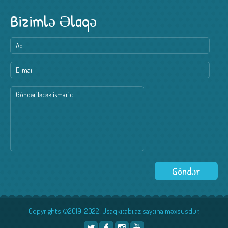
Bizimlə Əlaqə
Copyrights ©2019-2022: Usaqkitabı.az saytına məxsusdur.