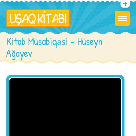
Kitab Müsabiqəsi – Hüseyn
Ağayev