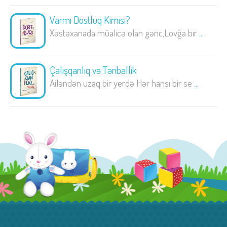
Varmı Dostluq Kimisi?
Xəstəxanada müalicə olan gənc,Lovğa bir
...
Çalışqanlıq və Tənbəllik
Ailəndən uzaq bir yerdə Hər hansı bir se
...