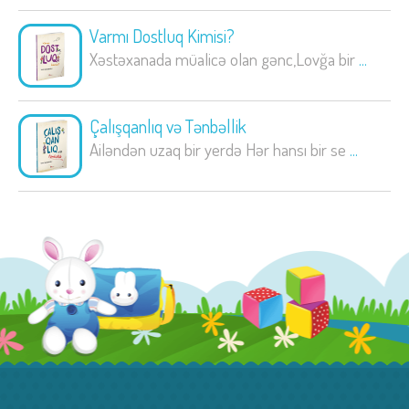
Varmı Dostluq Kimisi?
Xəstəxanada müalicə olan gənc,Lovğa bir
...
Çalışqanlıq və Tənbəllik
Ailəndən uzaq bir yerdə Hər hansı bir se
...