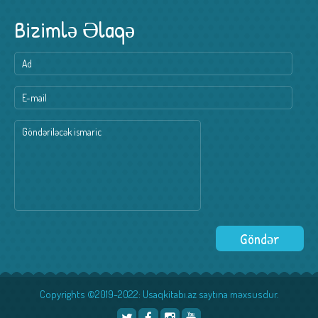
Bizimlə Əlaqə
Copyrights ©2019-2022: Usaqkitabı.az saytına məxsusdur.