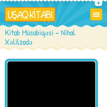
Kitab Müsabiqəsi – Nihal
Xəlilzadə