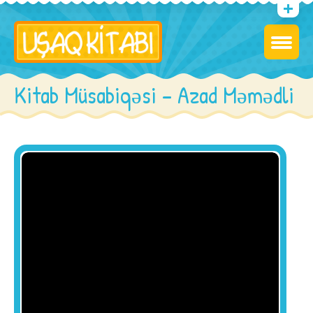
Kitab Müsabiqəsi – Azad Məmədli