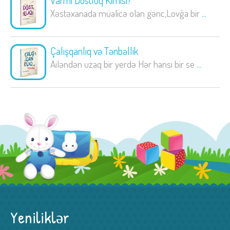
Varmı Dostluq Kimisi?
Xəstəxanada müalicə olan gənc,Lovğa bir
...
Çalışqanlıq və Tənbəllik
Ailəndən uzaq bir yerdə Hər hansı bir se
...
Yeniliklər