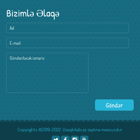
Bizimlə Əlaqə
Copyrights ©2019-2022: Usaqkitabı.az saytına məxsusdur.