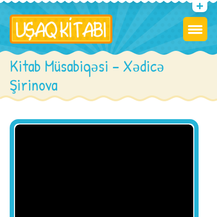
Kitab Müsabiqəsi – Xədicə
Şirinova