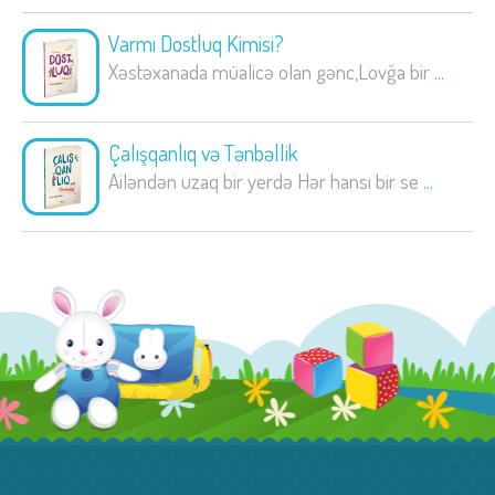
Varmı Dostluq Kimisi?
Xəstəxanada müalicə olan gənc,Lovğa bir
...
Çalışqanlıq və Tənbəllik
Ailəndən uzaq bir yerdə Hər hansı bir se
...