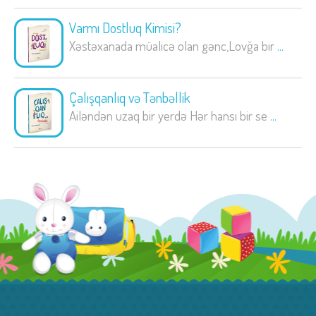
Varmı Dostluq Kimisi?
Xəstəxanada müalicə olan gənc,Lovğa bir
...
Çalışqanlıq və Tənbəllik
Ailəndən uzaq bir yerdə Hər hansı bir se
...