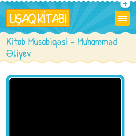
Kitab Müsabiqəsi – Muhamməd
Əliyev