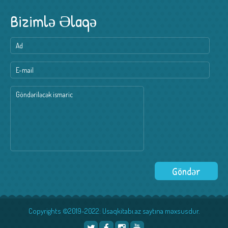
Bizimlə Əlaqə
Copyrights ©2019-2022: Usaqkitabı.az saytına məxsusdur.