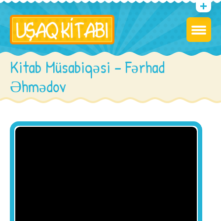
Kitab Müsabiqəsi – Fərhad
Əhmədov