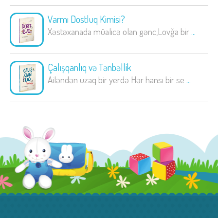
Varmı Dostluq Kimisi?
Xəstəxanada müalicə olan gənc,Lovğa bir
...
Çalışqanlıq və Tənbəllik
Ailəndən uzaq bir yerdə Hər hansı bir se
...