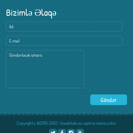
Bizimlə Əlaqə
Copyrights ©2019-2022: Usaqkitabı.az saytına məxsusdur.