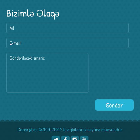
Bizimlə Əlaqə
Copyrights ©2019-2022: Usaqkitabı.az saytına məxsusdur.