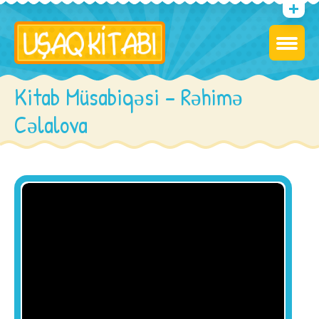
Kitab Müsabiqəsi – Rəhimə
Cəlalova