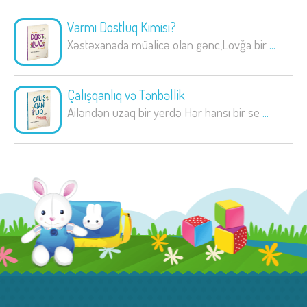
Varmı Dostluq Kimisi?
Xəstəxanada müalicə olan gənc,Lovğa bir
...
Çalışqanlıq və Tənbəllik
Ailəndən uzaq bir yerdə Hər hansı bir se
...