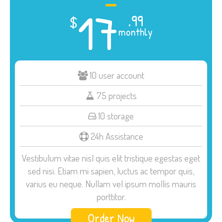
17
.99
$
monthly
10 user account
75 projects
10 storage
24h Assistance
Vestibulum vitae nisl quis elit tristique egestas eget
sed nisi. Etiam mi sapien, luctus ac tempor quis,
varius eu neque. Nullam vel ipsum mollis mauris
porttitor.
Order Now