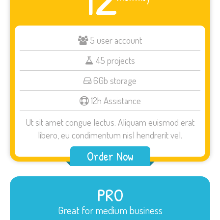
5 user account
45 projects
6Gb storage
12h Assistance
Ut sit amet congue lectus. Aliquam euismod erat
libero, eu condimentum nisl hendrerit vel.
Order Now
PRO
Great for medium business