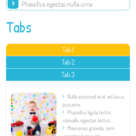
Phasellus egestas nulla urna
Tabs
Tab 1
Tab 2
Tab 3
Nulla euismod erat vel lacus
posuere.
Phasellus ligula tortor,
convallis egestas lectus.
Maecenas gravida, sem