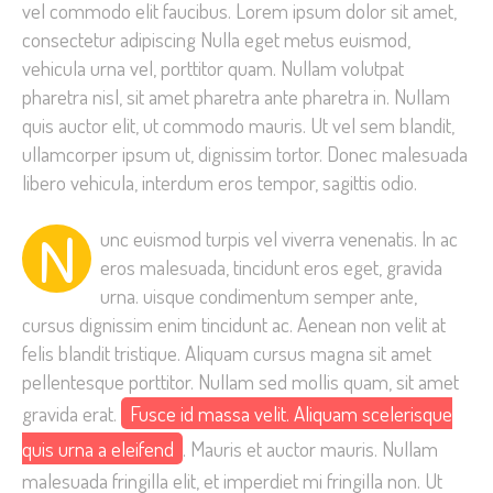
vel commodo elit faucibus. Lorem ipsum dolor sit amet,
consectetur adipiscing Nulla eget metus euismod,
vehicula urna vel, porttitor quam. Nullam volutpat
pharetra nisl, sit amet pharetra ante pharetra in. Nullam
quis auctor elit, ut commodo mauris. Ut vel sem blandit,
ullamcorper ipsum ut, dignissim tortor. Donec malesuada
libero vehicula, interdum eros tempor, sagittis odio.
N
unc euismod turpis vel viverra venenatis. In ac
eros malesuada, tincidunt eros eget, gravida
urna. uisque condimentum semper ante,
cursus dignissim enim tincidunt ac. Aenean non velit at
felis blandit tristique. Aliquam cursus magna sit amet
pellentesque porttitor. Nullam sed mollis quam, sit amet
gravida erat.
Fusce id massa velit. Aliquam scelerisque
quis urna a eleifend
. Mauris et auctor mauris. Nullam
malesuada fringilla elit, et imperdiet mi fringilla non. Ut