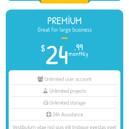
PREMIUM
Great for large business
24
.99
$
monthly
Unlimited user account
Unlimited projects
Unlimited storage
24h Assistance
Vestibulum vitae nisl quis elit tristique egestas eget