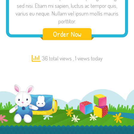
sed nisi. Etiam mi sapien, luctus ac tempor quis,
varius eu neque. Nullam vel ipsum mollis mauris
porttitor.
Order Now
36 total views
, 1 views today