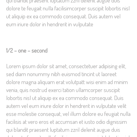
qui blandit praesent luptatum zzril delenit augue duis
dolore te feugait nulla facilisimcorper suscipit lobortis nisl
ut aliquip ex ea commodo consequat. Duis autem vel
eum iriure dolor in hendrerit in vulputate
1/2 – one – second
Lorem ipsum dolor sit amet, consectetuer adipising elit,
sed diam nonummy nibh euismod tincint ut laoreet
dolore magna aliquam erat volutpatt wisi enim ad minim
venia, quis nostr.ud exerci tation ullamcorper suscipit
lobortis nisl ut aliquip ex ea commodo consequat. Duis
autem vel eum iriure dolor in hendrerit in vulputate velit
esse molestie consequat, vel illum dolore eu feugiat nulla
facilisis at vero eros et accumsan et iusto odio dignissim
qui blandit praesent luptatum zzril delenit augue duis