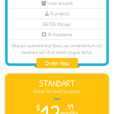
1 user account
15 projects
3Gb storage
3h Assistance
Aliquam euismod erat libero, eu condimentum nisl
hendrerit vel. Ut sit amet congue lectus.
Order Now
STANDART
Great for start business
12
.99
$
monthly