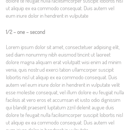
dolore te feugait nulla facilisimcorper suscipit lobortis nisl
ut aliquip ex ea commodo consequat. Duis autem vel
eum iriure dolor in hendrerit in vulputate
1/2 – one – second
Lorem ipsum dolor sit amet, consectetuer adipising elit,
sed diam nonummy nibh euismod tincint ut laoreet
dolore magna aliquam erat volutpatt wisi enim ad minim
venia, quis nostr.ud exerci tation ullamcorper suscipit
lobortis nisl ut aliquip ex ea commodo consequat. Duis
autem vel eum iriure dolor in hendrerit in vulputate velit
esse molestie consequat, vel illum dolore eu feugiat nulla
facilisis at vero eros et accumsan et iusto odio dignissim
qui blandit praesent luptatum zzril delenit augue duis
dolore te feugait nulla facilisimcorper suscipit lobortis nisl
ut aliquip ex ea commodo consequat. Duis autem vel
eum iriure dolor in hendrerit in vulputate