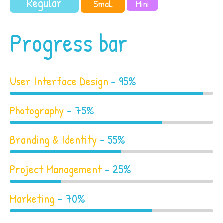
Regular
Small
Mini
Progress bar
User Interface Design
- 95%
Photography
- 75%
Branding & Identity
- 55%
Project Management
- 25%
Marketing
- 70%