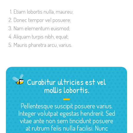
Etiam lobortis nulla, maureu;
Donec tempor vel posuere;
Nam elementum euismod;
Aliquam turpis nibh, equat;
Mauris pharetra arcu, varius.
Curabitur ultricies est vel
mollis lobortis.
Pellentesque suscipit posuere varius.
Integer volutpat egestas hendrerit. Sed
vitae ante non sem tincidunt posuere
at rutrum felis nulla facilisi. Nunc