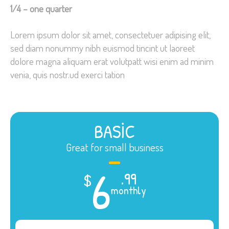
1/4 – one quarter
Lorem ipsum dolor sit amet, consectetuer adipising elit,
sed diam nonummy nibh euismod tincint ut laoreet
dolore magna aliquam erat volutpatt wisi enim ad minim
venia, quis nostr.ud exerci tation
BASIC
Great for small business
6
.99
$
monthly