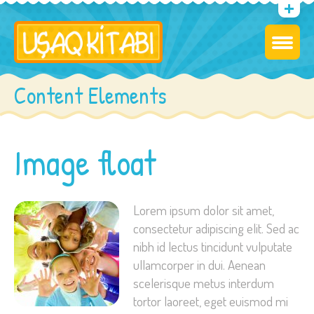
Content Elements
Image float
Lorem ipsum dolor sit amet,
consectetur adipiscing elit. Sed ac
nibh id lectus tincidunt vulputate
ullamcorper in dui. Aenean
scelerisque metus interdum
tortor laoreet, eget euismod mi