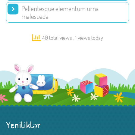
Pellentesque elementum urna
malesuada
40 total views
, 1 views today
Yeniliklər