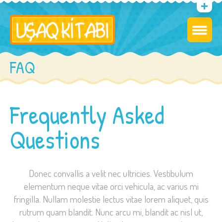
FAQ
Frequently Asked
Questions
Donec convallis a velit nec ultricies. Vestibulum
elementum neque vitae orci vehicula, ac varius mi
fringilla. Nullam molestie lectus vitae lorem aliquet, quis
rutrum quam blandit. Nunc arcu mi, blandit ac nisl ut,