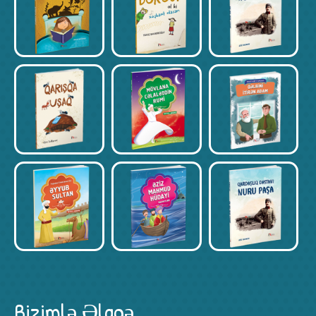
Bizimlə Əlaqə