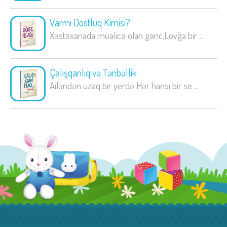
Varmı Dostluq Kimisi?
Xəstəxanada müalicə olan gənc,Lovğa bir
...
Çalışqanlıq və Tənbəllik
Ailəndən uzaq bir yerdə Hər hansı bir se
...