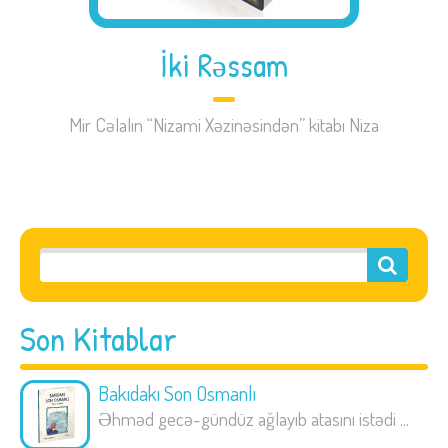
İki Rəssam
Mir Cəlalın “Nizami Xəzinəsindən” kitabı Niza
Son Kitablar
Bakıdakı Son Osmanlı
Əhməd gecə-gündüz ağlayıb atasını istədi
...