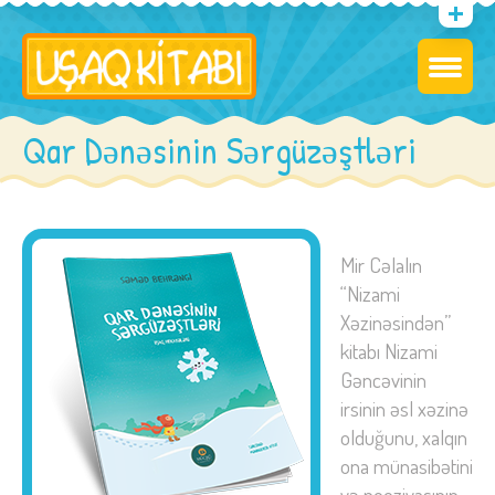
Qar Dənəsinin Sərgüzəştləri
Mir Cəlalın
“Nizami
Xəzinəsindən”
kitabı Nizami
Gəncəvinin
irsinin əsl xəzinə
olduğunu, xalqın
ona münasibətini
və poeziyasının