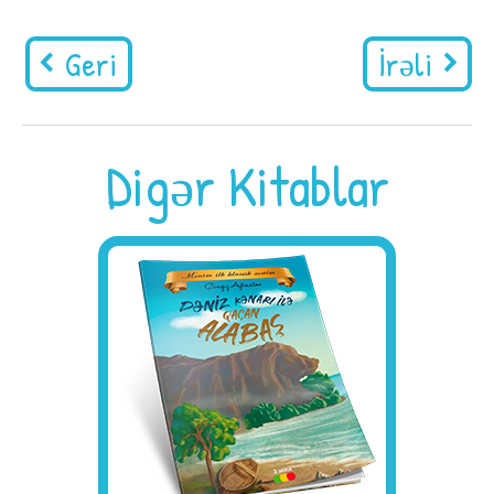
Geri
İrəli
Digər Kitablar