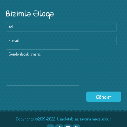
Bizimlə Əlaqə
Copyrights ©2019-2022: Usaqkitabı.az saytına məxsusdur.