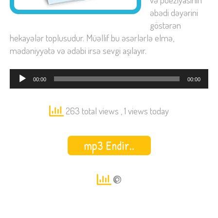
əbədi dəyərini
göstərən
hekayələr toplusudur. Müəllif bu əsərlərlə elmə,
mədəniyyətə və ədəbi irsə sevgi aşılayır.
Audio
00:00
00:00
Oynadıcı
263 total views
, 1 views today
mp3 Endir..