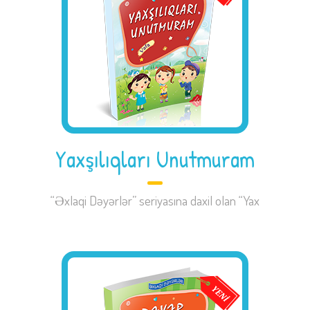
Yaxşılıqları Unutmuram
“Əxlaqi Dəyərlər” seriyasına daxil olan “Yax