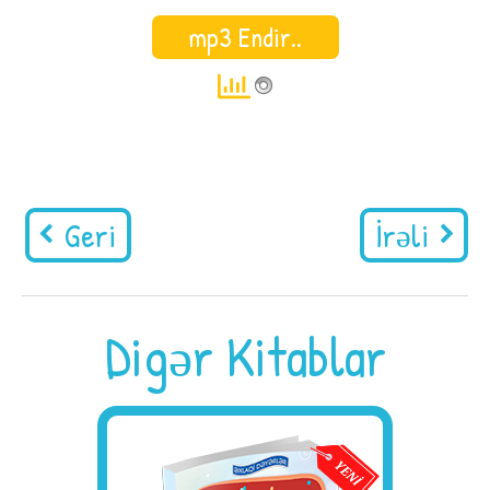
mp3 Endir..
Geri
İrəli
Digər Kitablar