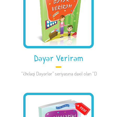
Dəyər Verirəm
“Əxlaqi Dəyərlər” seriyasına daxil olan “D