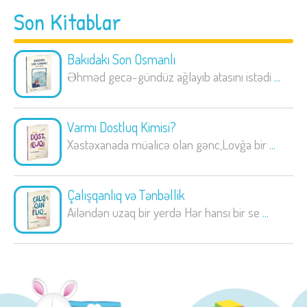
Son Kitablar
Bakıdakı Son Osmanlı
Əhməd gecə-gündüz ağlayıb atasını istədi
...
Varmı Dostluq Kimisi?
Xəstəxanada müalicə olan gənc,Lovğa bir
...
Çalışqanlıq və Tənbəllik
Ailəndən uzaq bir yerdə Hər hansı bir se
...