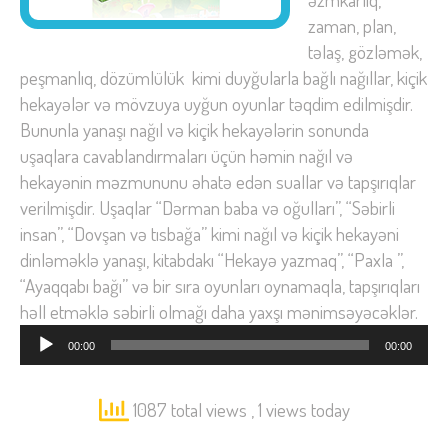
zaman, plan,
təlaş, gözləmək,
peşmanlıq, dözümlülük kimi duyğularla bağlı nağıllar, kiçik
hekayələr və mövzuya uyğun oyunlar təqdim edilmişdir.
Bununla yanaşı nağıl və kiçik hekayələrin sonunda
uşaqlara cavablandırmaları üçün həmin nağıl və
hekayənin məzmununu əhatə edən suallar və tapşırıqlar
verilmişdir. Uşaqlar “Dərman baba və oğulları”, “Səbirli
insan”, “Dovşan və tısbağa” kimi nağıl və kiçik hekayəni
dinləməklə yanaşı, kitabdakı “Hekayə yazmaq”, “Paxla ”,
“Ayaqqabı bağı” və bir sıra oyunları oynamaqla, tapşırıqları
həll etməklə səbirli olmağı daha yaxşı mənimsəyəcəklər.
Audio
00:00
00:00
Oynadıcı
1087 total views
, 1 views today