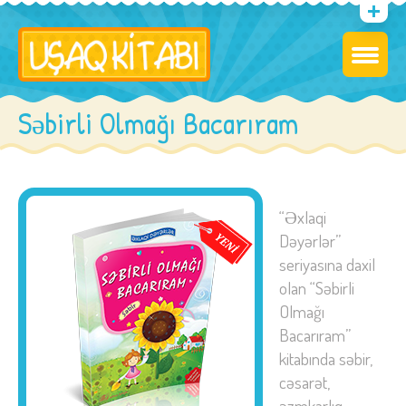
Səbirli Olmağı Bacarıram
“Əxlaqi
Dəyərlər”
seriyasına daxil
olan “Səbirli
Olmağı
Bacarıram”
kitabında səbir,
cəsarət,
əzmkarlıq,