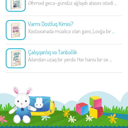
Əhməd gecə-gündüz ağlayıb atasını istədi
...
Varmı Dostluq Kimisi?
Xəstəxanada müalicə olan gənc,Lovğa bir
...
Çalışqanlıq və Tənbəllik
Ailəndən uzaq bir yerdə Hər hansı bir se
...