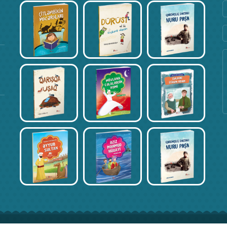
Kitab Müsabiqəsi – Xədicə Hacıyeva
Fevral 17, 2020
Kitab Müsabiqəsi – Əli İsmayılov
Fevral 17, 2020
Kitab Müsabiqəsi – İncinur Əliyeva
Fevral 17, 2020