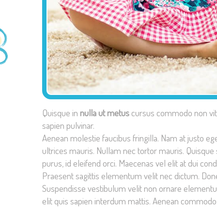
Quisque in
nulla ut metus
cursus commodo non vitae
sapien pulvinar.
Aenean molestie faucibus fringilla. Nam at justo ege
ultrices mauris. Nullam nec tortor mauris. Quisque 
purus, id eleifend orci. Maecenas vel elit at dui con
Praesent sagittis elementum velit nec dictum. Don
Suspendisse vestibulum velit non ornare elementum
elit quis sapien interdum mattis. Aenean commodo p