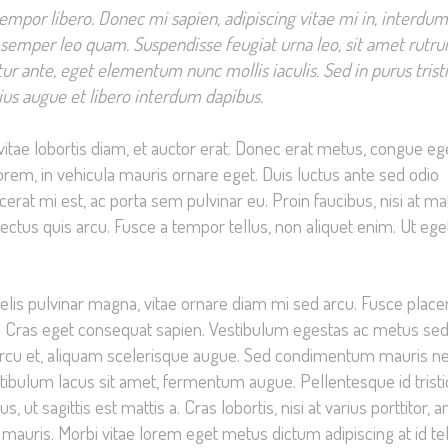
tempor libero. Donec mi sapien, adipiscing vitae mi in, interdum
e semper leo quam. Suspendisse feugiat urna leo, sit amet rutr
ur ante, eget elementum nunc mollis iaculis. Sed in purus trist
rius augue et libero interdum dapibus.
vitae lobortis diam, et auctor erat. Donec erat metus, congue eg
orem, in vehicula mauris ornare eget. Duis luctus ante sed odio
rat mi est, ac porta sem pulvinar eu. Proin faucibus, nisi at mat
lectus quis arcu. Fusce a tempor tellus, non aliquet enim. Ut ege
felis pulvinar magna, vitae ornare diam mi sed arcu. Fusce place
. Cras eget consequat sapien. Vestibulum egestas ac metus se
arcu et, aliquam scelerisque augue. Sed condimentum mauris n
ibulum lacus sit amet, fermentum augue. Pellentesque id trist
t sagittis est mattis a. Cras lobortis, nisi at varius porttitor, a
auris. Morbi vitae lorem eget metus dictum adipiscing at id tel