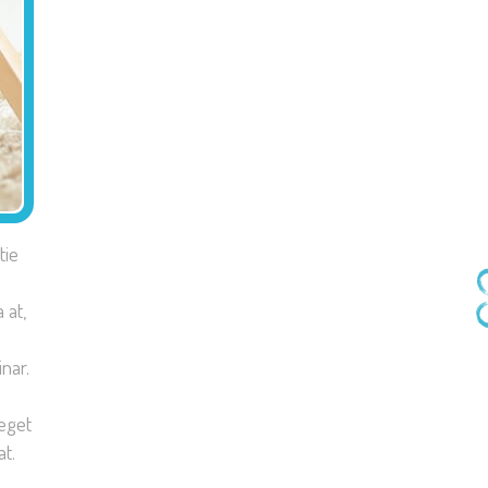
tie
 at,
inar.
eget
t.