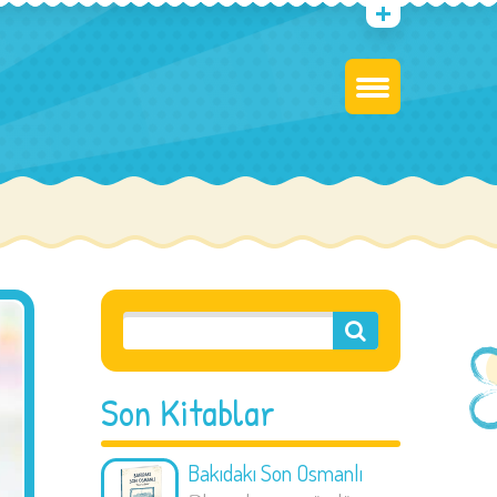
Son Kitablar
Bakıdakı Son Osmanlı