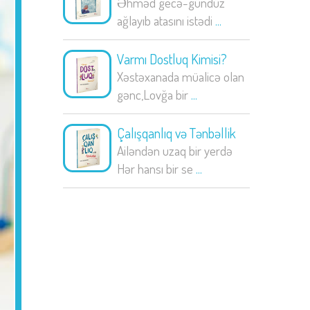
Əhməd gecə-gündüz
ağlayıb atasını istədi
...
Varmı Dostluq Kimisi?
Xəstəxanada müalicə olan
gənc,Lovğa bir
...
Çalışqanlıq və Tənbəllik
Ailəndən uzaq bir yerdə
Hər hansı bir se
...