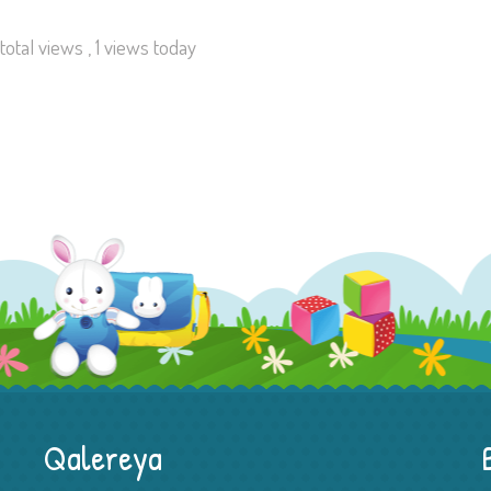
total views
, 1 views today
Qalereya