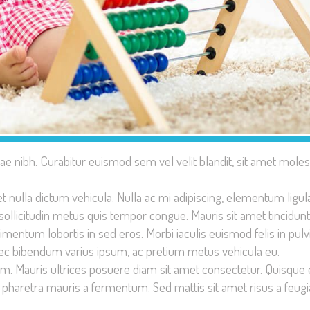
 nibh. Curabitur euismod sem vel velit
blandit, sit amet moles
t nulla dictum vehicula. Nulla ac mi adipiscing, elementum ligula
sollicitudin metus quis tempor congue. Mauris sit amet tincidunt
dimentum lobortis in sed eros. Morbi iaculis euismod felis in pulv
ec bibendum varius ipsum, ac pretium metus vehicula eu.
. Mauris ultrices posuere diam sit amet consectetur. Quisque 
haretra mauris a fermentum. Sed mattis sit amet risus a feugia