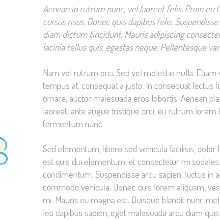
Aenean in rutrum nunc, vel laoreet felis. Proin eu 
cursus risus. Donec quis dapibus felis. Suspendiss
diam dictum tincidunt. Mauris adipiscing consectet
lacinia tellus quis, egestas neque. Pellentesque va
Nam vel rutrum orci. Sed vel molestie nulla. Etiam 
tempus at, consequat a justo. In consequat lectus l
ornare, auctor malesuada eros lobortis. Aenean place
laoreet, ante augue tristique orci, eu rutrum lorem 
fermentum nunc.
Sed elementum, libero sed vehicula facilisis, dolor 
est quis dui elementum, et consectetur mi sodales
condimentum. Suspendisse arcu sapien, luctus in 
commodo vehicula. Donec quis lorem aliquam, vest
mi. Mauris eu magna est. Quisque blandit nunc metus, u
leo dapibus sapien, eget malesuada arcu diam quis m