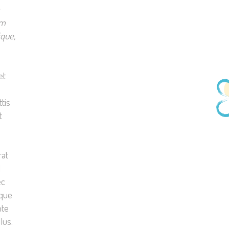
um
ique,
et
tis
t
rat
d
ec
ique
nte
lus.