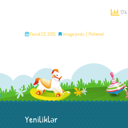
174 
Fevral 25, 2015
Image posts
Pinterest
Yeniliklər