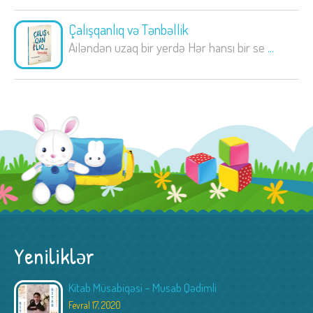
Çalışqanlıq və Tənbəllik
Ailəndən uzaq bir yerdə Hər hansı bir se
...
Yeniliklər
Kitab Müsabiqəsi – Musab Qədimli
Fevral 17, 2020