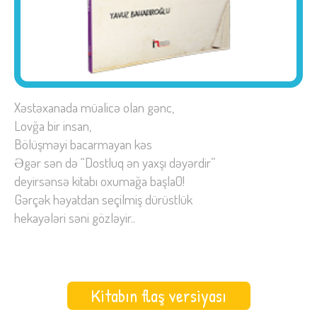
Xəstəxanada müalicə olan gənc,
Lovğa bir insan,
Bölüşməyi bacarmayan kəs
Əgər sən də “Dostluq ən yaxşı dəyərdir”
deyirsənsə kitabı oxumağa başla0!
Gərçək həyatdan seçilmiş dürüstlük
hekayələri səni gözləyir..
Kitabın flaş versiyası