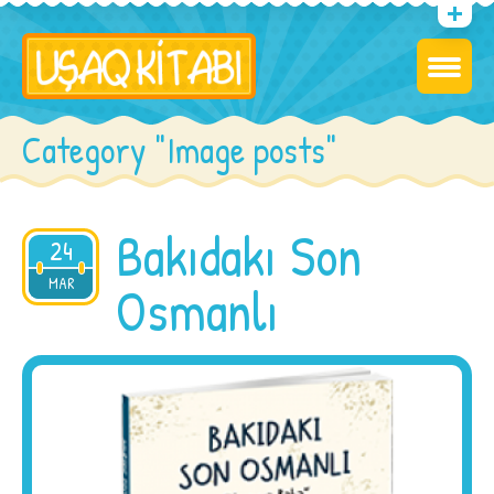
Category "Image posts"
Bakıdakı Son
24
2015
MAR
Osmanlı