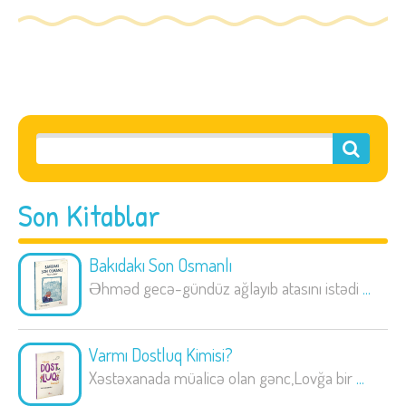
Son Kitablar
Bakıdakı Son Osmanlı
Əhməd gecə-gündüz ağlayıb atasını istədi
...
Varmı Dostluq Kimisi?
Xəstəxanada müalicə olan gənc,Lovğa bir
...