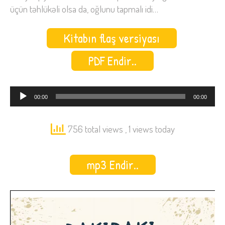
üçün təhlükəli olsa da, oğlunu tapmalı idi…
Kitabın flaş versiyası
PDF Endir..
Audio
00:00
00:00
Oynadıcı
756 total views
, 1 views today
mp3 Endir..