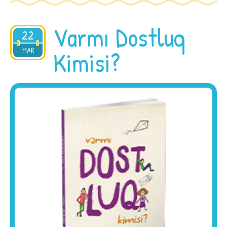
Varmı Dostluq
22
2015
MAR
Kimisi?