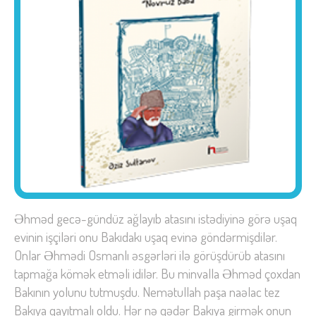
Əhməd gecə-gündüz ağlayıb atasını istədiyinə görə uşaq
evinin işçiləri onu Bakıdakı uşaq evinə göndərmişdilər.
Onlar Əhmədi Osmanlı əsgərləri ilə görüşdürüb atasını
tapmağa kömək etməli idilər. Bu minvalla Əhməd çoxdan
Bakının yolunu tutmuşdu. Nemətullah paşa naəlac tez
Bakıya qayıtmalı oldu. Hər nə qədər Bakıya girmək onun