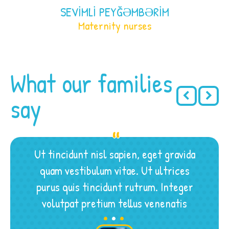
SEVIMLI PEYĞƏMBƏRIM
Maternity nurses
What our families
say
Ut tincidunt nisl sapien, eget gravida
quam vestibulum vitae. Ut ultrices
purus quis tincidunt rutrum. Integer
.
.
.
volutpat pretium tellus venenatis