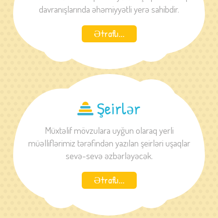
davranışlarında əhəmiyyətli yerə sahibdir.
Ətraflı...
Şeirlər
Müxtəlif mövzulara uyğun olaraq yerli
müəlliflərimiz tərəfindən yazılan şeirləri uşaqlar
sevə-sevə əzbərləyəcək.
Ətraflı...