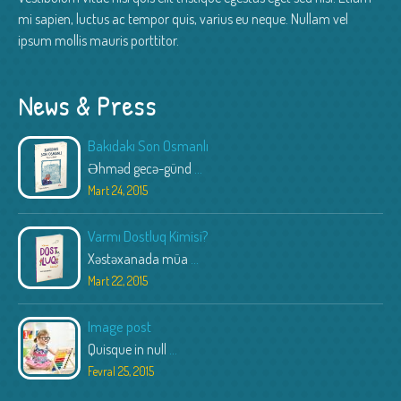
mi sapien, luctus ac tempor quis, varius eu neque. Nullam vel
ipsum mollis mauris porttitor.
News & Press
Bakıdakı Son Osmanlı
Əhməd gecə-günd
...
Mart 24, 2015
Varmı Dostluq Kimisi?
Xəstəxanada müa
...
Mart 22, 2015
Image post
Quisque in null
...
Fevral 25, 2015