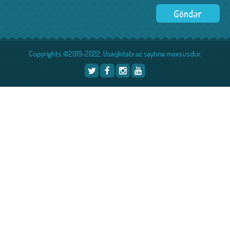
Copyrights ©2019-2022: Usaqkitabı.az saytına məxsusdur.