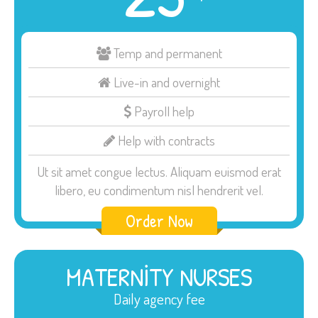
Temp and permanent
Live-in and overnight
Payroll help
Help with contracts
Ut sit amet congue lectus. Aliquam euismod erat
libero, eu condimentum nisl hendrerit vel.
Order Now
MATERNITY NURSES
Daily agency fee