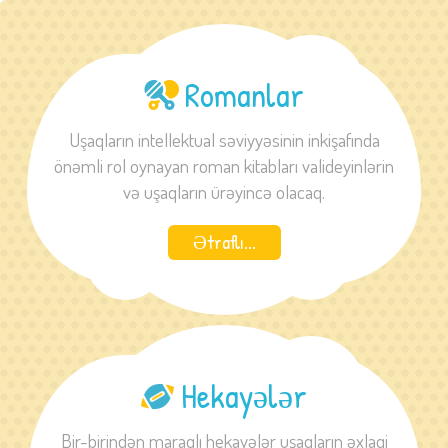
Romanlar
Uşaqların intellektual səviyyəsinin inkişafında
önəmli rol oynayan roman kitabları valideyinlərin
və uşaqların ürəyincə olacaq.
Ətraflı...
Hekayələr
Bir-birindən maraqlı hekayələr uşaqların əxlaqi