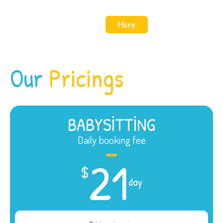
More
Our
Pricings
BABYSITTING
Daily booking fee
21
$
day