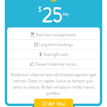
25
$
day
Short term assignments
Long term bookings
Overnight care
Trained maternity nurses
Vestibulum vitae nisl quis elit tristique egestas eget
sed nisi. Etiam mi sapien, luctus ac tempor quis,
varius eu neque. Nullam vel ipsum mollis mauris
porttitor.
Order Now