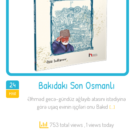
Bakıdakı Son Osmanlı
24
2015
MAR
Əhməd gecə-gündüz ağlayıb atasını istədiyinə
görə uşaq evinin işçiləri onu Bakıd
[…]
753 total views
, 1 views today