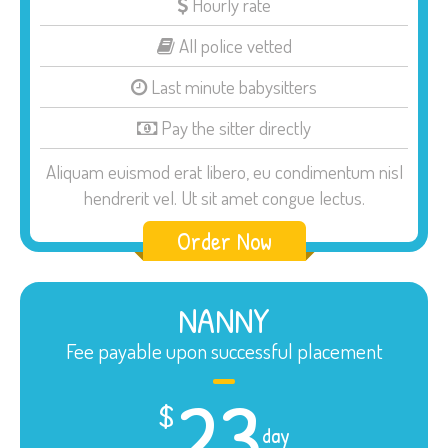
Hourly rate
All police vetted
Last minute babysitters
Pay the sitter directly
Aliquam euismod erat libero, eu condimentum nisl
hendrerit vel. Ut sit amet congue lectus.
Order Now
NANNY
Fee payable upon successful placement
23
$
day