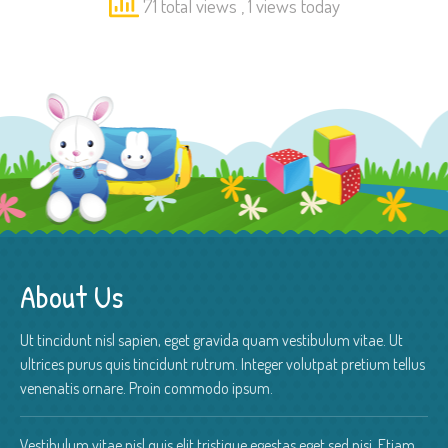
71 total views
, 1 views today
About Us
Ut tincidunt nisl sapien, eget gravida quam vestibulum vitae. Ut
ultrices purus quis tincidunt rutrum. Integer volutpat pretium tellus
venenatis ornare. Proin commodo ipsum.
Vestibulum vitae nisl quis elit tristique egestas eget sed nisi. Etiam