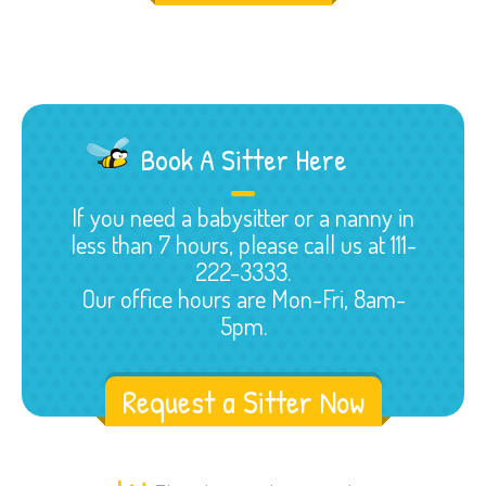
Book A Sitter Here
If you need a babysitter or a nanny in
less than 7 hours, please call us at 111-
222-3333.
Our office hours are Mon-Fri, 8am-
5pm.
Request a Sitter Now