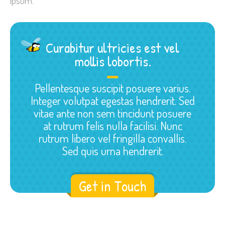
ipsum.
Curabitur ultricies est vel
mollis lobortis.
Pellentesque suscipit posuere varius.
Integer volutpat egestas hendrerit. Sed
vitae ante non sem tincidunt posuere
at rutrum felis nulla facilisi. Nunc
rutrum libero vel fringilla convallis.
Sed quis urna hendrerit.
Get in Touch