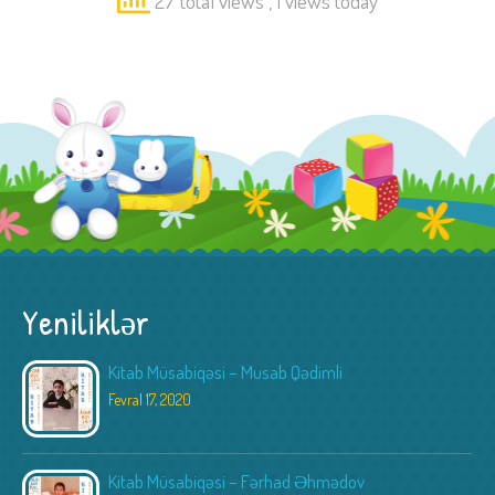
27 total views
, 1 views today
Yeniliklər
Kitab Müsabiqəsi – Musab Qədimli
Fevral 17, 2020
Kitab Müsabiqəsi – Fərhad Əhmədov