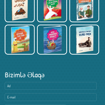
Bizimlə Əlaqə