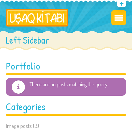
Left Sidebar
Portfolio
There are no posts matching the query
Categories
Image posts
(3)